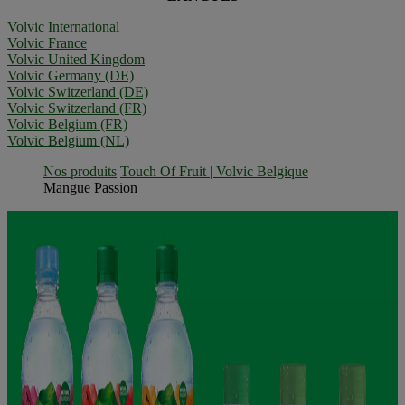
Volvic International
Volvic France
Volvic United Kingdom
Volvic Germany (DE)
Volvic Switzerland (DE)
Volvic Switzerland (FR)
Volvic Belgium (FR)
Volvic Belgium (NL)
Nos produits
Touch Of Fruit | Volvic Belgique
Mangue Passion