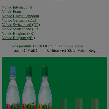
Volvic International
Volvic France
Volvic United Kingdom
Volvic Germany (DE)
Volvic Switzerland (DE)
Volvic Switzerland (FR)
Volvic Belgium (FR)
Volvic Belgium (NL)
Nos produits
Touch Of Fruit | Volvic Belgique
Touch Of Fruit Citron & citron vert 50cL | Volvic Belgique