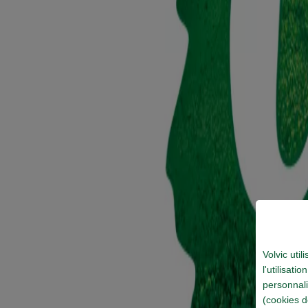
Volvic uti
l'utilisati
personnali
(cookies d