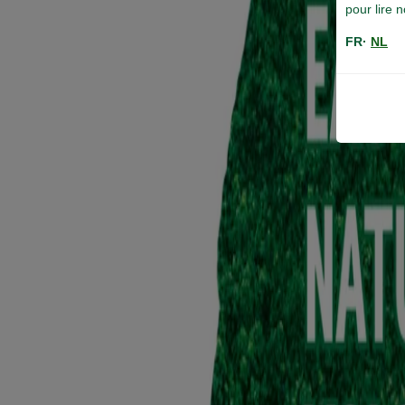
pour lire 
FR·
NL