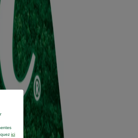
r
nentes
iquez
ici