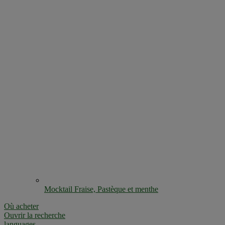
Mocktail Fraise, Pastèque et menthe
Où acheter
Ouvrir la recherche
languages