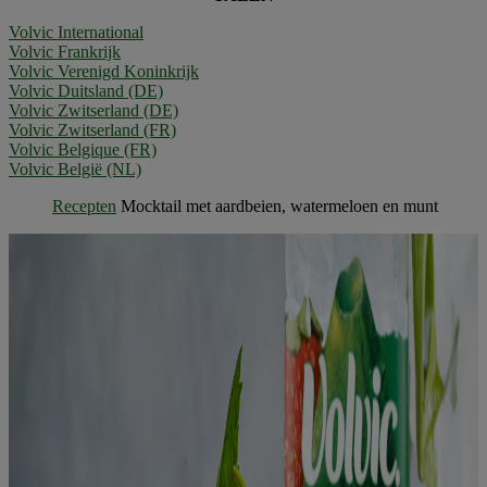
Volvic International
Volvic Frankrijk
Volvic Verenigd Koninkrijk
Volvic Duitsland (DE)
Volvic Zwitserland (DE)
Volvic Zwitserland (FR)
Volvic Belgique (FR)
Volvic België (NL)
Recepten
Mocktail met aardbeien, watermeloen en munt