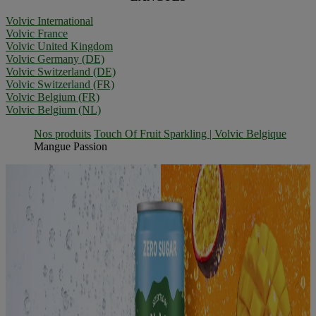
Volvic International
Volvic France
Volvic United Kingdom
Volvic Germany (DE)
Volvic Switzerland (DE)
Volvic Switzerland (FR)
Volvic Belgium (FR)
Volvic Belgium (NL)
Nos produits
Touch Of Fruit Sparkling | Volvic Belgique
Mangue Passion